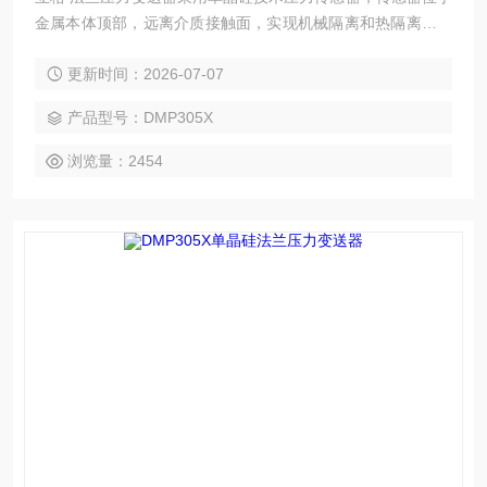
金属本体顶部，远离介质接触面，实现机械隔离和热隔离，玻
璃烧结一体的传感器引线与金属基体的高强度电气绝缘，提高
更新时间：2026-07-07
了电子线路的灵活性能与耐瞬变电压保护的能力，可应对复杂
的化学场合和机械负荷，同时具备较强的抗电磁干扰能力，适
产品型号：DMP305X
合苛刻的流程工业环境中压力、液位或流量测量应用。
浏览量：2454