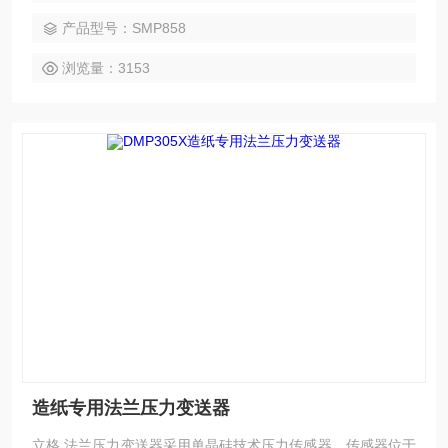
绝缘，提高了电子线路的灵活性能与耐瞬变电压保护的能力，
产品型号：SMP858
可应对复杂的化学场合和机械负荷，同时具备较强的抗电磁干
扰能力，适合苛刻的流程工业环境中液位测量应用。
浏览量：3153
造纸专用法兰压力变送器
立格 法兰压力变送器采用单晶硅技术压力传感器，传感器位于