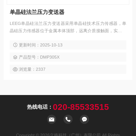
单晶硅法兰压力变送器
LEEG单晶硅法兰压力变送器采用单晶硅技术压力传感器，单
晶硅压力传感器位于金属本体顶部，远离介质接触面，实现机
械隔离和热隔离，玻璃烧结一体的传感器引线与金属基体的高
更新时间：2025-10-13
强度电气绝缘，提高了电子线路的灵活性能与耐瞬变电压保护
的能力，可应对复杂的化学场合和机械负荷，同时具备较强的
产品型号：DMP305X
抗电磁干扰能力，适合苛刻的流程工业环境中压力、液位或流
量测量应用。
浏览量：2337
020-85533515
热线电话：
Copyright © 2026立格科技（广州）有限公司 All Rights