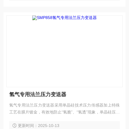
氢气专用法兰压力变送器
氢气专用法兰压力变送器采用单晶硅技术压力传感器加上特殊
工艺在膜片镀金，有效地防止“氢脆”、“氢透”现象，单晶硅压力
传感器位于金属本体顶部，远离介质接触面，实现机械隔离和
更新时间：2025-10-13
热隔离，玻璃烧结一体的传感器引线与金属基体的高强度电气