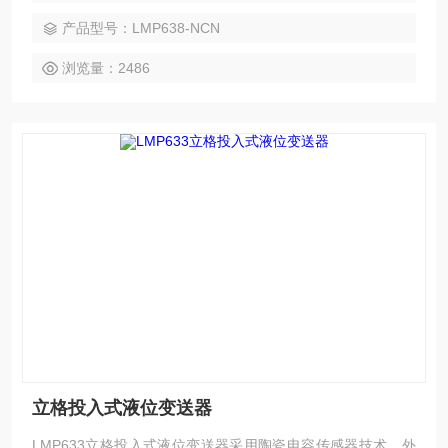
响，不锈钢外壳 316层密封和防内部凝结技术，通过防腐性能
产品型号：LMP638-NCN
优异导气电缆连通参考端大气压防护等级，多点线性补偿超低
温漂的变送模块，并 IP68内置耐瞬变电压冲击保护器件。
浏览量：2486
立格投入式液位变送器
LMP633立格投入式液位变送器采用陶瓷电容传感器技术，外