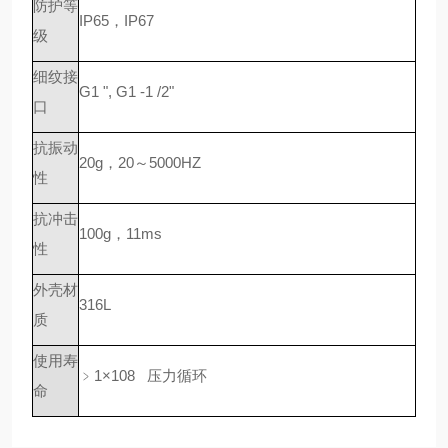
防护等
IP65，IP67
级
细纹接
G1 ", G1 -1 /2"
口
抗振动
20g，20～5000HZ
性
抗冲击
100g，11ms
性
外壳材
316L
质
使用寿
﹥1×108 压力循环
命