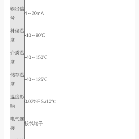
输出信
4～20mA
号
补偿温
-10～80℃
度
介质温
-40～150℃
度
储存温
-40～125℃
度
温度影
0.02%F.S./10℃
响
电气连
接线端子
接