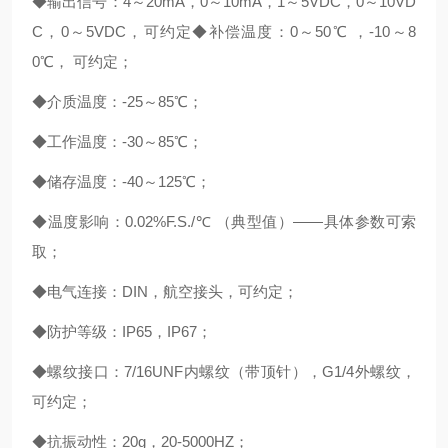
◆输出信号：4～20mA，0～10mA，1～5VDC，0～10VD
C，0～5VDC，可约定◆补偿温度：0～50℃ ，-10～8
0℃， 可约定；
◆介质温度：-25～85℃；
◆工作温度：-30～85℃；
◆储存温度：-40～125℃；
◆温度影响：0.02%F.S./℃ （典型值）——具体参数可索
取；
◆电气连接：DIN，航空接头，可约定；
◆防护等级：IP65，IP67；
◆螺纹接口：7/16UNF内螺纹（带顶针），G1/4外螺纹，
可约定；
◆抗振动性：20g，20-5000HZ；