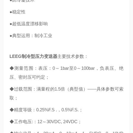
●稳定性
●超低温度漂移影响
●典型运用：制冷工业
LEEG制冷型压力变送器
主要技术参数：
◆测量范围：表压：0～1bar至0～100bar，负表压、绝
压、密封压可约定；
◆过载范围：满量程的1.5倍（典型值）——具体参数可索
取；
◆精度等级：0.25%F.S .，0.5%F.S.；
◆工作电压:：12～30VDC, 24VDC；