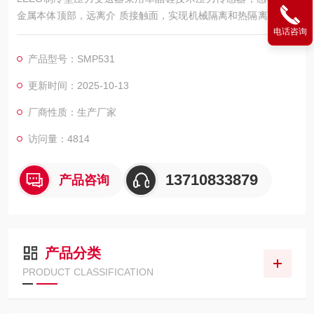
金属本体顶部，远离介 质接触面，实现机械隔离和热隔离，玻璃
电话咨询
烧结一体的传感器引线与金属基体的高强度电气绝缘，提 高了电
子线路的灵活性能与耐瞬变电压保护的能力，可应对复杂的化学
产品型号：SMP531
场合和机械负荷，同时具备 *的抗电磁干扰能力，适合苛刻的流
程工业环境中压力测量应用。
更新时间：2025-10-13
●典型运用：制冷工业
厂商性质：生产厂家
访问量：4814
13710833879
产品咨询
产品分类
PRODUCT CLASSIFICATION