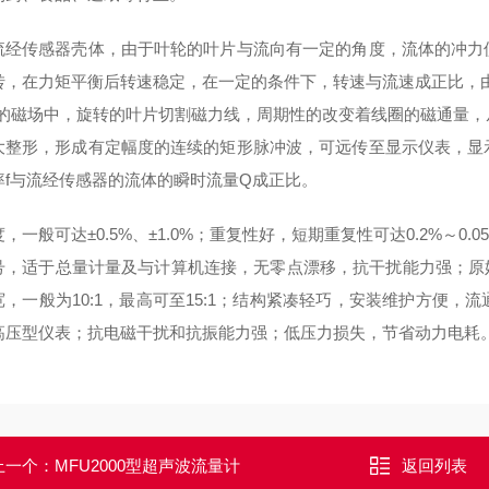
流经传感器壳体，由于叶轮的叶片与流向有一定的角度，流体的冲力
转，在力矩平衡后转速稳定，在一定的条件下，转速与流速成正比，
)的磁场中，旋转的叶片切割磁力线，周期性的改变着线圈的磁通量
大整形，形成有定幅度的连续的矩形脉冲波，可远传至显示仪表，显
率f与流经传感器的流体的瞬时流量Q成正比。
，一般可达±0.5%、±1.0%；重复性好，短期重复性可达0.2%～
，适于总量计量及与计算机连接，无零点漂移，抗干扰能力强；原始脉冲频
宽，一般为10:1，最高可至15:1；结构紧凑轻巧，安装维护方便
高压型仪表；抗电磁干扰和抗振能力强；低压力损失，节省动力电耗
上一个：
MFU2000型超声波流量计
返回列表