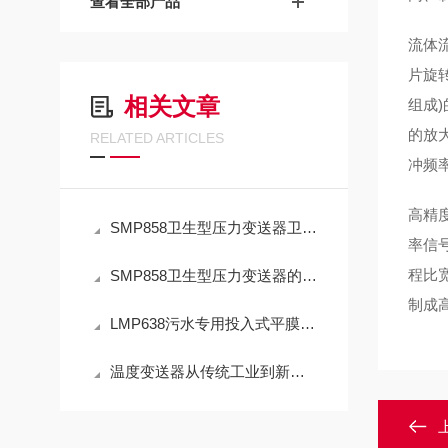
查看全部产品
流体
片旋
相关文章
组成
的放
RELATED ARTICLES
冲频
高精度
SMP858卫生型压力变送器卫生设计，确保安全
率信号
程比
SMP858卫生型压力变送器的使用及日常维护攻略
制成
LMP638污水专用投入式平膜型液位变送器的显著特点
温度变送器从传统工业到新兴领域的“全域渗透”