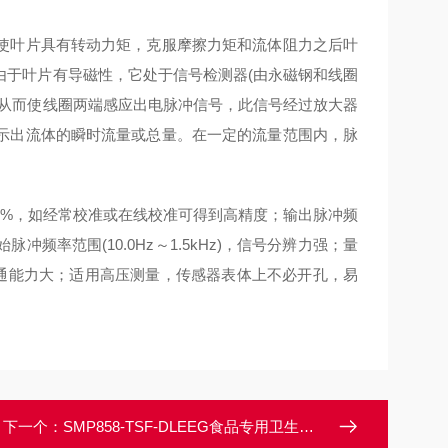
使叶片具有转动力矩，克服摩擦力矩和流体阻力之后叶
由于叶片有导磁性，它处于信号检测器(由永磁钢和线圈
，从而使线圈两端感应出电脉冲信号，此信号经过放大器
示出流体的瞬时流量或总量。在一定的流量范围内，脉
0.05%，如经常校准或在线校准可得到高精度；输出脉冲频
率范围(10.0Hz～1.5kHz)，信号分辨力强；量
，流通能力大；适用高压测量，传感器表体上不必开孔，易
。
下一个：
SMP858-TSF-DLEEG食品专用卫生型压力变送器