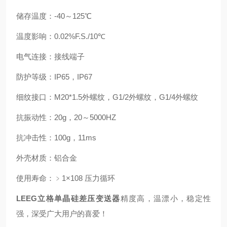
储存温度：
-40～125℃
温度影响：
0.02%F.S./10℃
电气连接：
接线端子
防护等级
：
IP65，IP67
细纹接口
：
M20*1.5外螺纹，G1/2外螺纹，G1/4外螺纹
抗振动性
：
20g，20～5000HZ
抗冲击性
：
100g，11ms
外壳材质
：
铝合金
使用寿命：
﹥1×108 压力循环
LEEG立格单晶硅差压变送器
精度高，温漂小，稳定性
强，深受广大用户的喜爱！