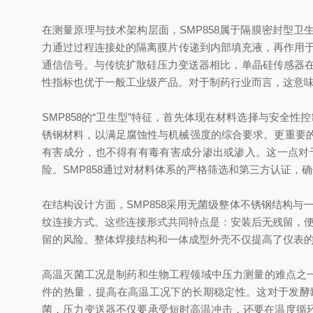
在测量原理与技术架构层面，SMP858属于隔膜密封型
力通过过程连接处的隔离膜片传递到内部填充液，再作用于
通信信号。与传统扩散硅压力变送器相比，单晶硅传感器在长
性指标也优于一般工业级产品。对于制药行业而言，这意
SMP858的“卫生型”特征，首先体现在材料选择与安全性
锈钢材料，以满足腐蚀性与机械强度的综合要求。更重要
有害成分，也不得有有毒有害成分渗出或渗入。这一点对
险。SMP858通过对材料体系的严格筛选和第三方认证，确
在结构设计方面，SMP858采用无菌级整体不锈钢结构与一体成型外
纹连接方式。这些连接形式共同特点是：安装后无残留，便
留的风险。整体焊接结构和一体成型外壳不仅提高了仪表
高温灭菌工况是制药和生物工程领域中压力测量的难点之一。
件的热量，提高在高温工况下的长期稳定性。这对于发酵罐
菌，压力变送器不仅要承受短时高温冲击，还要在温度循环