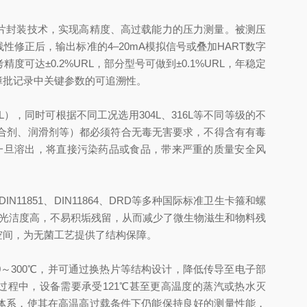
膜片封装技术，实现高精度、高过载能力的压力测量。被测压
正后，输出标准的4–20mA模拟信号或叠加HART数字
±0.2%URL，部分型号可做到±0.1%URL，年稳定
障批记录中关键参数的可追溯性。
），同时可根据不同工况选用304L、316L等不同等级的不
合剂、润滑剂等）都必须符合无毒无害要求，不得含有有毒
一旦溶出，将直接污染药品或食品，带来严重的质量安全风
IN11851、DIN11864、DRD等多种国际标准卫生卡箍和螺
面光洁度高，不易积垢残留，从而减少了微生物滋生和物料残
空间，为无菌工艺提供了结构保障。
0～300℃，并可通过换热片等结构设计，降低传导至电子部
过程中，设备需要承受121℃甚至更高温度的蒸汽或热水灭
液体系，使其在高温高过载条件下仍能保持良好的测量性能，