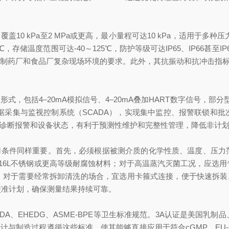
10 kPa至2 MPa或更高，最小量程可达10 kPa，适用于多种压力
0～80℃，存储温度范围可达-40～125℃，防护等级可达IP65、IP6
药厂和食品厂复杂现场环境的要求。此外，其抗振动和抗冲击指标（如20
包括4–20mA模拟信号、4–20mA叠加HART数字信号，部分型号还
或数据采集与监视控制系统（SCADA），实现集中监控、报警联锁和批
息、诊断报警和设备状态，有利于预测性维护和完整性管理，降低非计
使用条件同样重要。首先，必须根据被测介质的化学性质、温度、压
16L不锈钢或更高等级耐腐蚀材料；对于高温蒸汽灭菌工况，应选
对于需要经常拆卸清洗的场合，宜选用卡箍式连接，便于快速拆装。
校准计划，确保测量结果持续可靠。
FDA、EHEDG、ASME-BPE等卫生标准规范。3A认证是美国
计与制造过程遵循这些标准，使其能够直接应用于符合cGMP、EU-