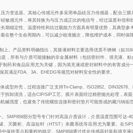
卫生压力变送器。其核心传感元件多采用单晶硅压力传感器，配合三
硅敏感元件，将其转换为与压力成正比的电信号，经过温度补偿和线性修
期稳定性、温度特性和抗过载能力方面具有明显优势，其典型参考精度可达
味着在整个生命周期内，可以减少校准频次，降低维护成本，同时保
控制上。产品资料明确指出，其接液材料主要选用优质不锈钢（如316L
的是，所有与介质可能接触的非金属材料（包括密封件、填充液、粘
于制药和食品应用尤为关键，因为填充液或密封材料中的有害成分
保其满足FDA、3A、EHEDG等规范对材料安全性的要求。
壳，过程连接广泛支持Tri-Clamp、ISO2852、DIN32676、D
于拆卸清洗，适合CIP/SIP工艺。膜片表面经过精密抛光处理，表
的机械强度，也避免了传统螺纹连接和密封垫片可能形成的藏污纳垢
SMP858部分型号专门针对高温介质设计，介质温度范围可达-4
、灭菌柜、高温短时（HTST）杀菌系统等应用尤为重要。在SIP
中保持零点和量程的稳定。SMP858通过优化传感器封装和填充