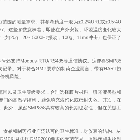
范围的测量需求。其参考精度一般为±0.2%URL或±0.5%U
6甚至IP67。这些参数意味着，即使在户外安装、环境温度变化较大
g、20～5000Hz振动，100g、11ms冲击）也保证了
支持Modbus-RTU/RS485等通信协议。这使得SMP85
次记录。对于符合GMP要求的制药企业而言，带有HART协
划停机风险。
力范围以及卫生等级要求，合理选择膜片材料、填充液类型和
用专门的高温型结构，避免填充液汽化或密封失效。其次，在
此外，虽然SMP858具有较高的长期稳定性，但在关键工
乳制品、食品和制药行业广泛认可的卫生标准，对仪表的结构、材
GMP以及中国GMP2010要求的无菌药品、原料药和生物制