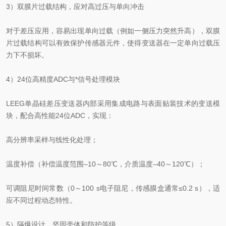
3）双膜片过载结构，应对高过压与单向冲击
对于差压应用，容易出现单向过载（例如一侧压力突然升高），双膜
片过载结构可以有效保护传感器元件，使得变送器在一定单向过载压
力下不损坏。
4）24位高精度ADC与*信号处理模块
LEEG单晶硅差压变送器内部采用集成电路与表面贴装技术的变送模
块，配合高性能24位ADC，实现：
高分辨率采样与线性化处理；
温度补偿（补偿温度范围–10～80℃，介质温度–40～120℃）；
可调阻尼时间常数（0～100 s电子阻尼，传感膜盒通常≤0.2 s），适
应不同过程动态特性。
5）隔爆设计、坚固壳体和防护等级