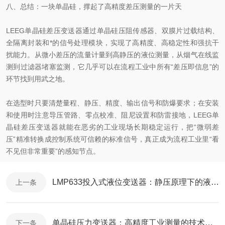
八、总结：一块单晶硅，撑起了高精度差压测量的一片天
LEEG单晶硅差压变送器通过单晶硅压阻传感器、双膜片过载结构、
全隔离封装和*的信号处理模块，实现了高精度、高稳定性和强抗干
扰能力。从微小差压的流量计量到高静压的液位测量，从烟气在线监
测到过滤器堵塞监测，它几乎可以在流程工业中所有“差压即信息”的
环节找到用武之地。
在选型时只要清楚量程、静压、精度、输出信号和防爆要求；在安装
和使用时注意导压管路、零点校准、阻尼设置和防雷接地，LEEG单
晶硅差压变送器就能在恶劣的工业现场长期稳定运行，把“微弱差
压”精准转换成控制系统可信赖的标准信号，真正成为流程工业里“看
不见但非常重要”的感知节点。
LMP633投入式液位变送器：静压原理下的液位测量可靠方案
上一条
单晶硅压力变送器：高精度工业测量的技术核心
下一条