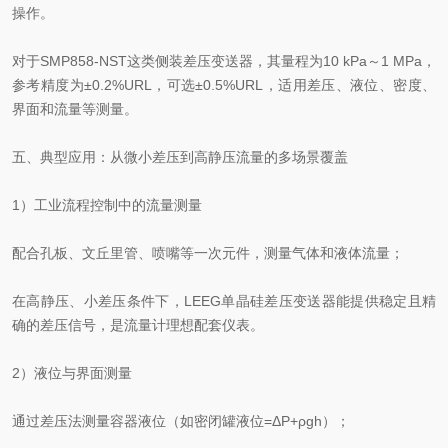
操作。
对于SMP858‑NST这类侧装差压变送器，其量程为10 kPa～1 MPa，
参考精度为±0.2%URL，可选±0.5%URL，适用差压、液位、密度、
界面和流量等测量。
五、典型应用：从微小差压到高静压流量的多场景覆盖
1）工业流程控制中的流量测量
配合孔板、文丘里管、喷嘴等一次元件，测量气体和液体流量；
在高静压、小差压条件下，LEEG单晶硅差压变送器能提供稳定且精
确的差压信号，是流量计理想配套仪表。
2）液位与界面测量
通过差压法测量容器液位（如密闭罐液位=ΔP+ρgh）；