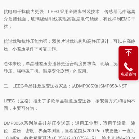
抗电磁干扰能力更强：LEEG采用全隔离封装技术，传感器元件远离
介质接触面，玻璃烧结引线实现高强度电气绝缘，有效抑制EMC干
扰；
抗过载和抗静压能力强：双膜片过载结构和高静压设计，可以在高静
压、小差压条件下可靠工作。
总体来说，单晶硅差压变送器更适合精度要求高、现场工况苛刻（高
静压、强电磁干扰、温度变化剧烈）的应用。
电话咨询
二、LEEG单晶硅差压变送器家族：从DMP305X到SMP858‑NST
LEEG（立格）推出了多款单晶硅差压变送器，按安装方式和结构不
同，主要可分为：
DMP305X系列单晶硅差压变送器：通用工业型，适用于流量、液
位、差压、密度、界面等测量，量程范围从200 Pa（或更低）一直到
10 MPa，参考精度可达±0.05%或±0.075%URL，输出支持4–20 m