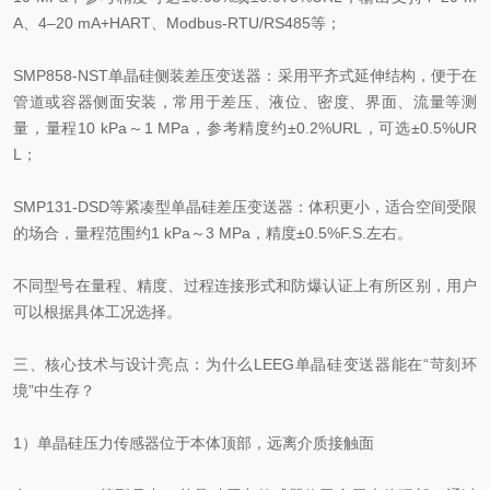
A、4–20 mA+HART、Modbus‑RTU/RS485等；
SMP858‑NST单晶硅侧装差压变送器：采用平齐式延伸结构，便于在
管道或容器侧面安装，常用于差压、液位、密度、界面、流量等测
量，量程10 kPa～1 MPa，参考精度约±0.2%URL，可选±0.5%UR
L；
SMP131‑DSD等紧凑型单晶硅差压变送器：体积更小，适合空间受限
的场合，量程范围约1 kPa～3 MPa，精度±0.5%F.S.左右。
不同型号在量程、精度、过程连接形式和防爆认证上有所区别，用户
可以根据具体工况选择。
三、核心技术与设计亮点：为什么LEEG单晶硅变送器能在“苛刻环
境”中生存？
1）单晶硅压力传感器位于本体顶部，远离介质接触面